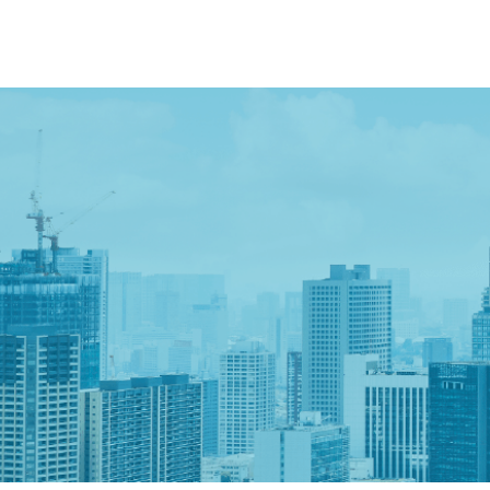
∟ 製造業向け
∟ R＆Dエンジ
∟ ビジネス・I
∟ 医療・介護