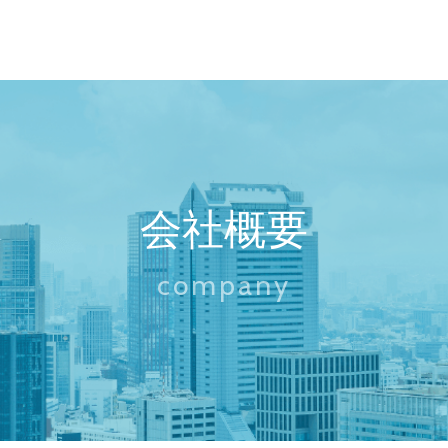
ソリューション
∟ 会社概要
ニアリング
∟ トップメッセージ
Tサービス
∟ 拠点
ソリューション
∟ 沿革
会社概要
company